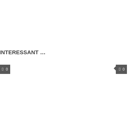
 INTERESSANT …
0
0