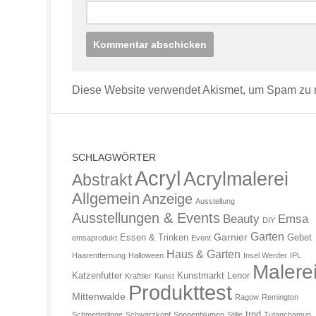
Diese Website verwendet Akismet, um Spam zu 
SCHLAGWÖRTER
Acryl
Acrylmalerei
Abstrakt
Allgemein
Anzeige
Ausstellung
Ausstellungen & Events
Beauty
Emsa
DIY
Garten
Garnier
Essen & Trinken
Gebet
emsaprodukt
Event
Haus & Garten
Haarentfernung
Halloween
Insel Werder
IPL
Malere
Katzenfutter
Kunstmarkt
Lenor
Krafttier
Kunst
Produkttest
Mittenwalde
Ragow
Remington
trnd
Schmetterlinge
Schwarzkopf
Sonnenblumen
Stille
Tutanchamun